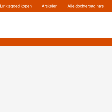
Linktegoed kopen
Artikelen
Alle dochterpagina's