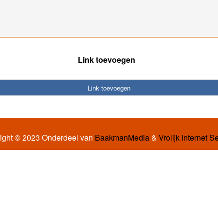
Link toevoegen
Link toevoegen
ight © 2023 Onderdeel van
BaakmanMedia
&
Vrolijk Internet S