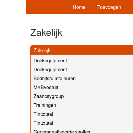
Home
Toevoegen
Zakelijk
Zakelijk
Dockequipment
Dockequipment
Bedrijfsruimte huren
MKBvooruit
Zaancitygroup
Trainingen
Tinttotaal
Tinttotaal
Gepersonaliseerde shotjes