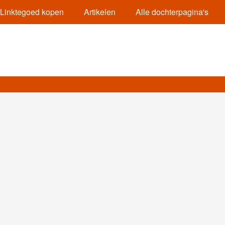
Linktegoed kopen
Artikelen
Alle dochterpagina's